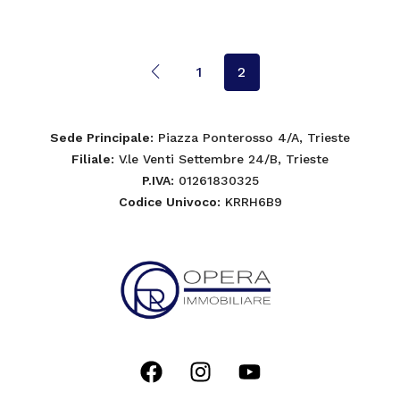
1
2
Sede Principale
: Piazza Ponterosso 4/A, Trieste
Filiale
: V.le Venti Settembre 24/B, Trieste
P.IVA
: 01261830325
Codice Univoco
: KRRH6B9