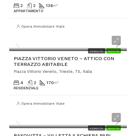
2
2
136
m²
APPARTAMENTO
Opera Immobiliare Viale
€510.000
VENDITA
NOVITÀ
PIAZZA VITTORIO VENETO – ATTICO CON
TERRAZZO ABITABILE
Piazza Vittorio Veneto, Trieste, TS, Italia
4
2
170
m²
RESIDENZIALE
Opera Immobiliare Viale
€595.000
VENDITA
NOVITÀ
BASOVIZZA – VILLETTA A SCHIERA PARI