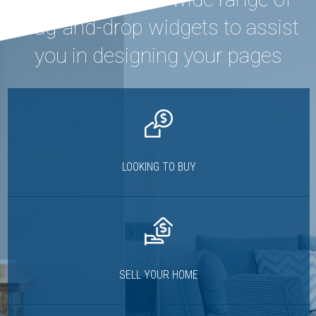
drag-and-drop widgets to assist
you in designing your pages
LOOKING TO BUY
SELL YOUR HOME