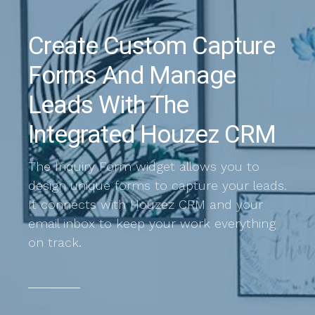
Create Custom Capture
Forms And Manage
Leads With The
Integrated Houzez CRM
The Inquiry Form widget allows you to
design unique forms to capture your leads.
It connects with Houzez CRM and your
email inbox to keep your work everything
on track.