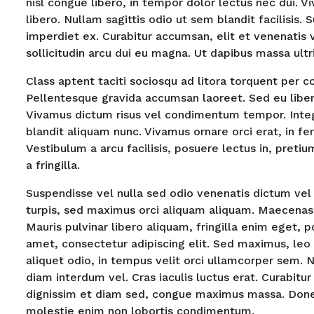
nisl congue libero, in tempor dolor lectus nec dui. 
libero. Nullam sagittis odio ut sem blandit facilisis. 
imperdiet ex. Curabitur accumsan, elit et venenatis v
sollicitudin arcu dui eu magna. Ut dapibus massa ultri
Class aptent taciti sociosqu ad litora torquent per 
Pellentesque gravida accumsan laoreet. Sed eu liber
Vivamus dictum risus vel condimentum tempor. Integ
blandit aliquam nunc. Vivamus ornare orci erat, in f
Vestibulum a arcu facilisis, posuere lectus in, pretiu
a fringilla.
Suspendisse vel nulla sed odio venenatis dictum vel
turpis, sed maximus orci aliquam aliquam. Maecenas 
Mauris pulvinar libero aliquam, fringilla enim eget, 
amet, consectetur adipiscing elit. Sed maximus, leo 
aliquet odio, in tempus velit orci ullamcorper sem
diam interdum vel. Cras iaculis luctus erat. Curabitur
dignissim et diam sed, congue maximus massa. Done
molestie enim non lobortis condimentum.