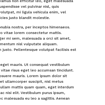
Vivamus non efficitur leo, eget malesuada
Suspendisse vel pulvinar nisl, quis
olutpat, mi ligula vehicula enim, vel
cies justo blandit molestie.
conubia nostra, per inceptos himenaeos.
o vitae lorem consectetur mattis.
er mi sem, malesuada a orci sit amet,
ermentum nisl vulputate aliquam.
m justo. Pellentesque volutpat facilisis est
 eget mauris. Ut consequat vestibulum
vitae risus eget leo accumsan tincidunt.
posuere mauris. Lorem ipsum dolor sit
et ullamcorper suscipit, nisl metus
. Nullam mattis quam quam, eget interdum
 ac nisi elit. Vestibulum purus ipsum,
c malesuada eu leo a sagittis. Aenean