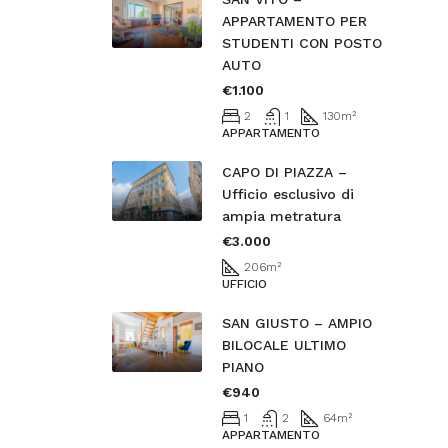
APPARTAMENTO PER
STUDENTI CON POSTO
AUTO
€1.100
2
1
130
m²
APPARTAMENTO
CAPO DI PIAZZA –
Ufficio esclusivo di
ampia metratura
€3.000
206
m²
UFFICIO
SAN GIUSTO – AMPIO
BILOCALE ULTIMO
PIANO
€940
1
2
64
m²
APPARTAMENTO