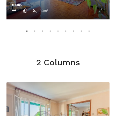
€1.100
2
1
130
m²
2 Columns