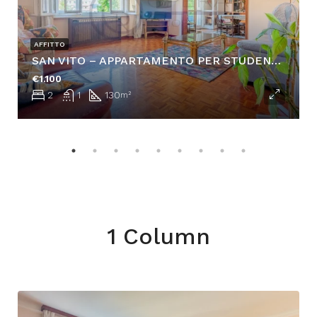
AFFITTO
SAN VITO – APPARTAMENTO PER STUDENTI CON POSTO AUTO
€1.100
2
1
130
m²
1 Column