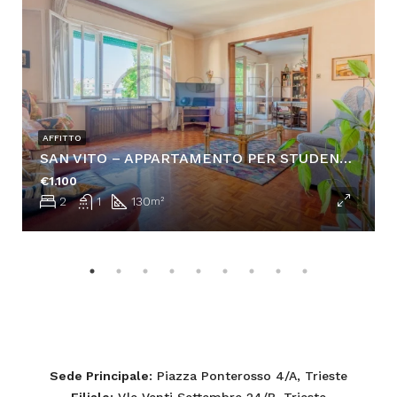
AFFITTO
SAN VITO – APPARTAMENTO PER STUDENTI CON POSTO AUTO
€1.100
2
1
130
m²
Sede Principale
: Piazza Ponterosso 4/A, Trieste