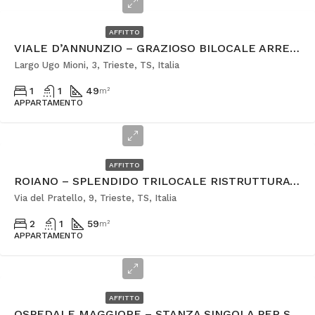
€630
AFFITTO
VIALE D’ANNUNZIO – GRAZIOSO BILOCALE ARREDATO
Largo Ugo Mioni, 3, Trieste, TS, Italia
1
1
49
m²
APPARTAMENTO
€850
AFFITTO
ROIANO – SPLENDIDO TRILOCALE RISTRUTTURATO
Via del Pratello, 9, Trieste, TS, Italia
2
1
59
m²
APPARTAMENTO
€395
AFFITTO
OSPEDALE MAGGIORE – STANZA SINGOLA PER STUDENTESSA