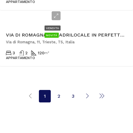
APPARTAMENTO
€409.000
VENDITA
VIA DI ROMAGNA – QUADRILOCALE IN PERFETTE CONDIZIONI CON POSTEGGIO
NOVITÀ
Via di Romagna, 11, Trieste, TS, Italia
3
2
120
m²
APPARTAMENTO
1
2
3