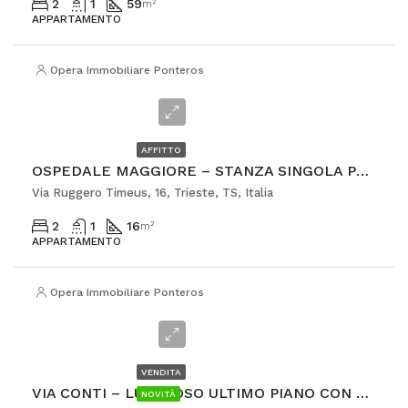
2
1
59
m²
APPARTAMENTO
Opera Immobiliare Ponterosso
€395
AFFITTO
OSPEDALE MAGGIORE – STANZA SINGOLA PER STUDENTESSA
Via Ruggero Timeus, 16, Trieste, TS, Italia
2
1
16
m²
APPARTAMENTO
Opera Immobiliare Ponterosso
€118.000
VENDITA
VIA CONTI – LUMINOSO ULTIMO PIANO CON TERRAZZA ABITABILE
NOVITÀ