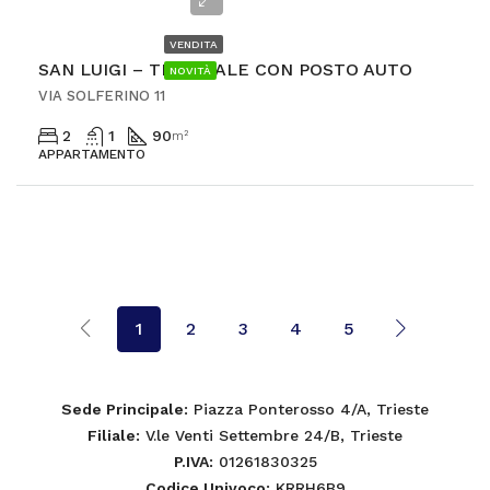
€198.000
VENDITA
SAN LUIGI – TRILOCALE CON POSTO AUTO
NOVITÀ
VIA SOLFERINO 11
2
1
90
m²
APPARTAMENTO
1
2
3
4
5
Sede Principale
: Piazza Ponterosso 4/A, Trieste
Filiale
: V.le Venti Settembre 24/B, Trieste
P.IVA
: 01261830325
Codice Univoco
: KRRH6B9