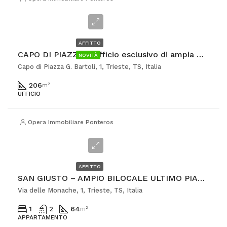
€3.000
AFFITTO
CAPO DI PIAZZA – Ufficio esclusivo di ampia metratura
NOVITÀ
Capo di Piazza G. Bartoli, 1, Trieste, TS, Italia
206
m²
UFFICIO
Opera Immobiliare Ponterosso
€940
AFFITTO
SAN GIUSTO – AMPIO BILOCALE ULTIMO PIANO
Via delle Monache, 1, Trieste, TS, Italia
1
2
64
m²
APPARTAMENTO