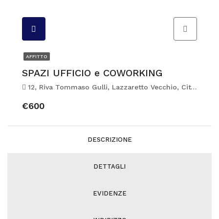
AFFITTO
SPAZI UFFICIO e COWORKING
12, Riva Tommaso Gulli, Lazzaretto Vecchio, Città Nuova-Barriera Nuova-San Vito-Città Vecchia, Trieste, Friuli-Venezia Giulia, 34123, Italia
€600
DESCRIZIONE
DETTAGLI
EVIDENZE