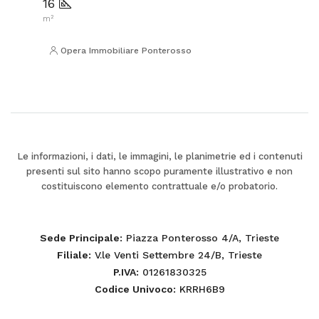
16
m²
Opera Immobiliare Ponterosso
Le informazioni, i dati, le immagini, le planimetrie ed i contenuti
presenti sul sito hanno scopo puramente illustrativo e non
costituiscono elemento contrattuale e/o probatorio.
Sede Principale
: Piazza Ponterosso 4/A, Trieste
Filiale
: V.le Venti Settembre 24/B, Trieste
P.IVA
: 01261830325
Codice Univoco
: KRRH6B9