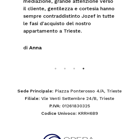
rso
professionalità ed estrema gentilezza
nno
fanno sì che da parecchi anni sono un
tte
affezionato cliente di Opera
Immobiliare. Si sono sempre presi
massima cura delle mie affittanze e
delle mie compravendite con ottimi
risultati da tutti i punti di vista
di
Alessandro
Sede Principale
: Piazza Ponterosso 4/A, Trieste
Filiale
: V.le Venti Settembre 24/B, Trieste
P.IVA
: 01261830325
Codice Univoco
: KRRH6B9