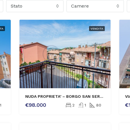
Stato
Camere
TA
VENDITA
NUDA PROPRIETA’ – BORGO SAN SERGIO GRAZIOSO TRILOCALE CON BALCONCINO
€98.000
€
1
2
1
80