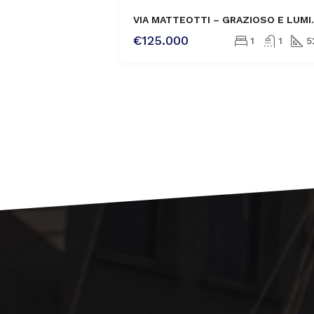
VENDITA
VIA MATTEOTTI – GRA
€125.000
1
1
5