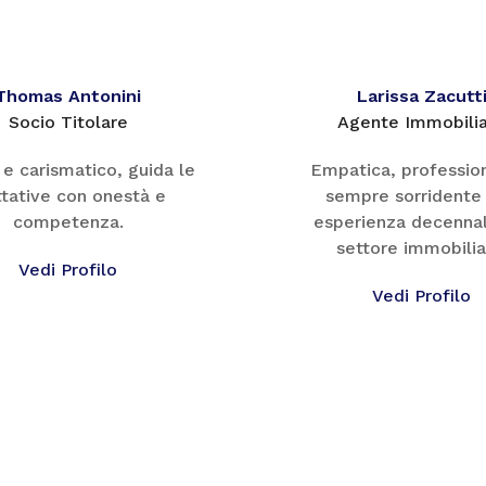
Thomas Antonini
Larissa Zacutt
Socio Titolare
Agente Immobili
e carismatico, guida le
Empatica, professio
ttative con onestà e
sempre sorridente
competenza.
esperienza decennal
settore immobilia
Vedi Profilo
Vedi Profilo