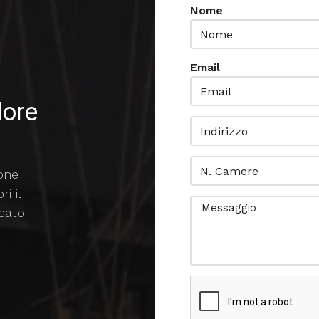
Nome
Email
lore
ione
i il
rcato