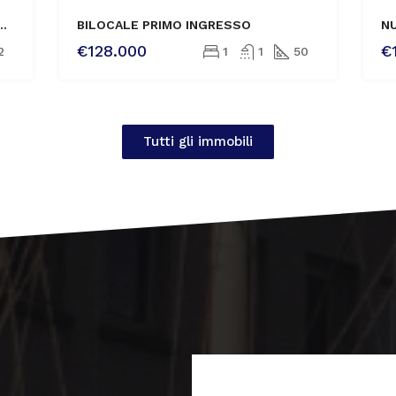
VENDITA
ZIOSO E LUMINOSO BILOCALE ULTIMO PIANO
BILOCALE PRIMO INGRESSO
€128.000
€
2
1
1
50
Tutti gli immobili