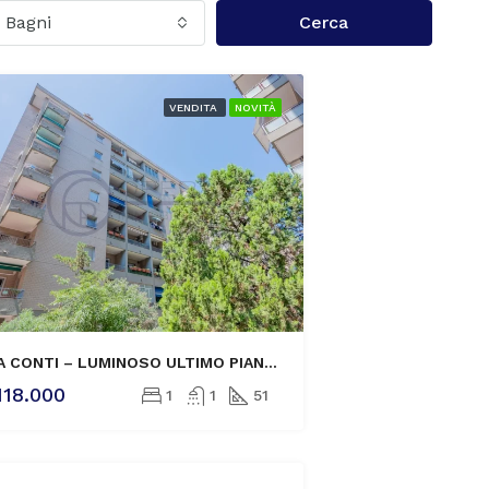
Bagni
Cerca
VENDITA
NOVITÀ
VIA CONTI – LUMINOSO ULTIMO PIANO CON TERRAZZA ABITABILE
118.000
1
1
51