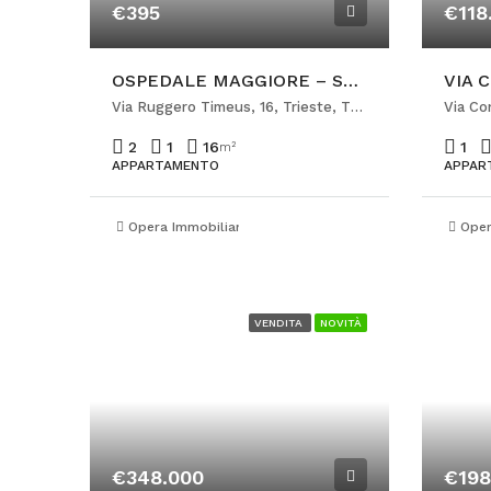
€395
€118
OSPEDALE MAGGIORE – STANZA SINGOLA PER STUDENTESSA
Via Ruggero Timeus, 16, Trieste, TS, Italia
Via Con
2
1
16
1
m²
APPARTAMENTO
APPAR
Opera Immobiliare Ponterosso
Oper
VENDITA
NOVITÀ
€348.000
€198