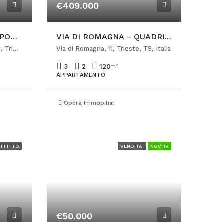
€409.000
VIA SAN FRANCESCO – POSTO LETTO PER RAGAZZO
VIA DI ROMAGNA – QUADRILOCALE IN PERFETTE CONDIZIONI CON POSTEGGIO
Via San Francesco D'Assisi, 38, Trieste, TS, Italia
Via di Romagna, 11, Trieste, TS, Italia
3
2
120
m²
APPARTAMENTO
so
Opera Immobiliare
AFFITTO
VENDITA
NOVITÀ
€50.000