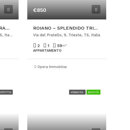
€850
VIALE D’ANNUNZIO – GRAZIOSO BILOCALE ARREDATO
ROIANO – SPLENDIDO TRILOCALE RISTRUTTURATO
Largo Ugo Mioni, 3, Trieste, TS, Italia
Via del Pratello, 9, Trieste, TS, Italia
2
1
59
m²
APPARTAMENTO
so
Opera Immobiliare Ponterosso
AFFITTO
VENDITA
NOVITÀ