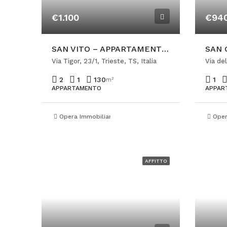
€1.100
€94
SAN VITO – APPARTAMENTO PER STUDENTI CON POSTO AUTO
Via Tigor, 23/1, Trieste, TS, Italia
2
1
130
1
m²
APPARTAMENTO
APPAR
Opera Immobiliare Ponterosso
Oper
AFFITTO