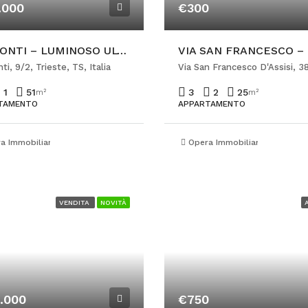
.000
€300
VIA CONTI – LUMINOSO ULTIMO PIANO CON TERRAZZA ABITABILE
ti, 9/2, Trieste, TS, Italia
1
51
3
2
25
m²
m²
TAMENTO
APPARTAMENTO
a Immobiliare Ponterosso
Opera Immobiliare Ponteros
VENDITA
NOVITÀ
.000
€750