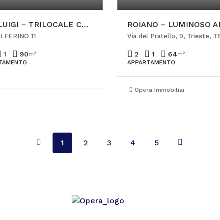
SAN LUIGI – TRILOCALE CON POSTO AUTO
LFERINO 11
Via del Pratello, 9, Trieste, TS
1
90
2
1
64
m²
m²
TAMENTO
APPARTAMENTO
Opera Immobiliare Ponteros
1
2
3
4
5