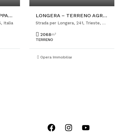
ROIANO – LUMINOSO APPARTAMENTO ARREDATO
LONGERA – TERRENO AGRICOLO
, Italia
Strada per Longera, 241, Trieste, TS, Italia
2068
m²
TERRENO
so
Opera Immobiliare Viale