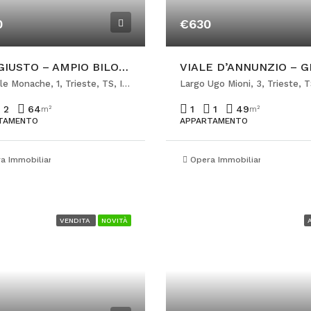
0
€630
SAN GIUSTO – AMPIO BILOCALE ULTIMO PIANO
Via delle Monache, 1, Trieste, TS, Italia
2
64
1
1
49
m²
m²
TAMENTO
APPARTAMENTO
a Immobiliare Ponterosso
Opera Immobiliare Ponteros
VENDITA
NOVITÀ