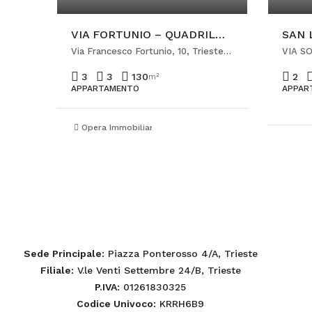
VIA FORTUNIO – QUADRILOCALE PRIMO INGRESSO
Via Francesco Fortunio, 10, Trieste, TS, Italia
VIA SO
3
3
130
2
m²
APPARTAMENTO
APPAR
Opera Immobiliare Viale
Sede Principale
: Piazza Ponterosso 4/A, Trieste
Filiale
: V.le Venti Settembre 24/B, Trieste
P.IVA
: 01261830325
Codice Univoco
: KRRH6B9