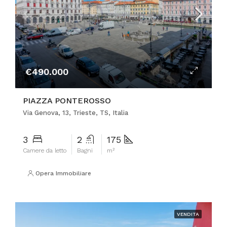
€490.000
PIAZZA PONTEROSSO
Via Genova, 13, Trieste, TS, Italia
3
2
175
Camere da letto
Bagni
m²
Opera Immobiliare
VENDITA