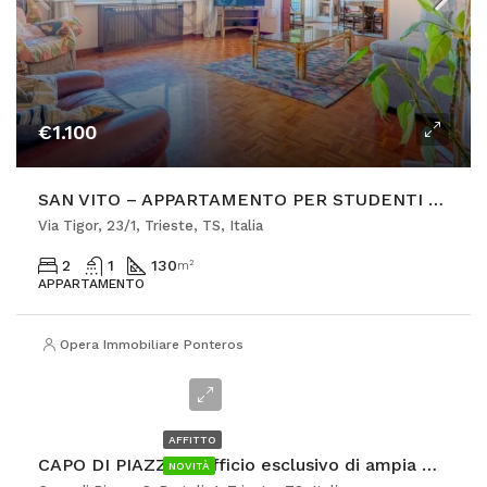
€1.100
SAN VITO – APPARTAMENTO PER STUDENTI CON POSTO AUTO
Via Tigor, 23/1, Trieste, TS, Italia
2
1
130
m²
APPARTAMENTO
Opera Immobiliare Ponterosso
€3.000
AFFITTO
CAPO DI PIAZZA – Ufficio esclusivo di ampia metratura
NOVITÀ