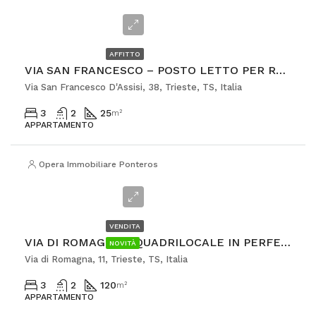
€300
AFFITTO
VIA SAN FRANCESCO – POSTO LETTO PER RAGAZZO
Via San Francesco D'Assisi, 38, Trieste, TS, Italia
3
2
25
m²
APPARTAMENTO
Opera Immobiliare Ponterosso
€409.000
VENDITA
VIA DI ROMAGNA – QUADRILOCALE IN PERFETTE CONDIZIONI CON POSTEGGIO
NOVITÀ
Via di Romagna, 11, Trieste, TS, Italia
3
2
120
m²
APPARTAMENTO