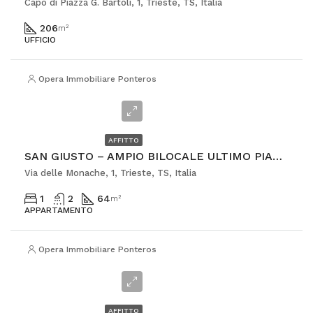
Capo di Piazza G. Bartoli, 1, Trieste, TS, Italia
206
m²
UFFICIO
Opera Immobiliare Ponterosso
€940
AFFITTO
SAN GIUSTO – AMPIO BILOCALE ULTIMO PIANO
Via delle Monache, 1, Trieste, TS, Italia
1
2
64
m²
APPARTAMENTO
Opera Immobiliare Ponterosso
€630
AFFITTO